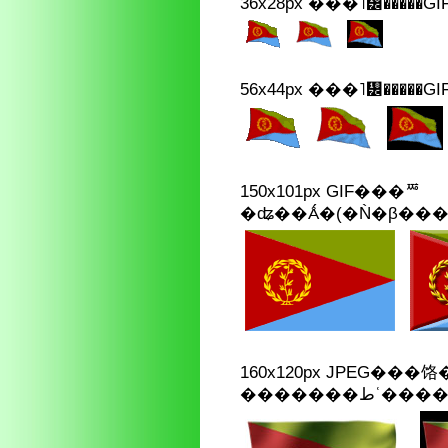
36x28px ���˥᡼�����G
56x44px ���˥᡼�����G
150x101px GIF���ꥸ
�ʥ��Ǻ�(�Ǹ�β���
160x120px JPEG���
�������ط