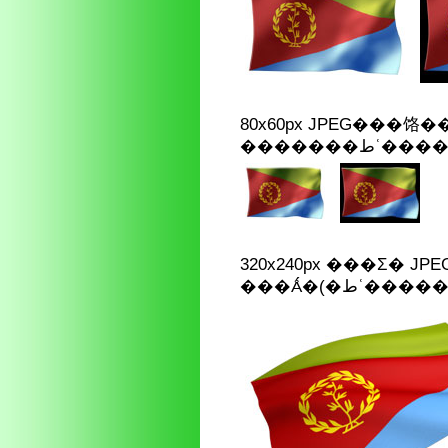
80x60px JPEG���饹
�������ط
320x240px ���Σ� J