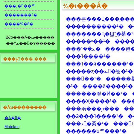
¾�ι���Ǻ�
���,���ꥫ
�������˥�
���른���ꥢ̱���̱���
����¾�δ�
����������¹�
�������ԥ�Ϣˮ̱�綦�¹
ƻϩɸ���Ǻ�ڡ�����
�����ʶ��¹�
��Υܥ��󤫤�ɤ�����
���ܥ��¹�
����롼�
���˥����¹�
���ݥ󥵡��� ���
���˥��ӥ������¹�
�����ȥ��ܥ�붦�¹�
���󥴶��¹�
����̱�
�¹�
����ӥ����¹�
������쥪�Ͷ��¹�
����Х֥����¹�
��
�Ǻม��������
���兩���ɲ���
��
��ƻ���˥����¹�
�
�Ǻ�ȣ�
���ޥꥢ̱�綦�¹�
���󥶥
Mateken
������եꥫ���¹�