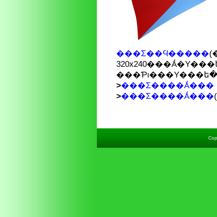
���Σ��Ϥ�����
(
320x240���Ǻ�Υ�
>
���Σ����Ǻ���
>
���Σ����Ǻ���
Cop